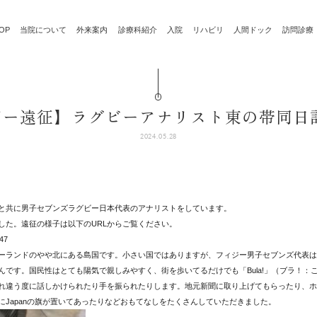
OP
当院について
外来案内
診療科紹介
入院
リハビリ
人間ドック
訪問診療
ー遠征】ラグビーアナリスト東の帯同日記 V
2024.05.28
と共に男子セブンズラグビー日本代表のアナリストをしています。
した。遠征の様子は以下のURLからご覧ください。
547
ーランドのやや北にある島国です。小さい国ではありますが、フィジー男子セブンズ代表は
す。国民性はとても陽気で親しみやすく、街を歩いてるだけでも「Bula!」（ブラ！：こんにち
れ違う度に話しかけられたり手を振られたりします。地元新聞に取り上げてもらったり、ホ
Japanの旗が置いてあったりなどおもてなしをたくさんしていただきました。