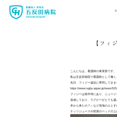
T
【フィジ
こんにちは、看護師の東茉那です。
私は五反田病院で看護師として働く
先日、フィジー遠征に帯同してきま
https://www.rugby-japan.jp/news/52
フィジーは南半球にあり、ニュージ
達成しており、ラグビーがとても盛んで
本から来たの？）など現地の人とす
ナッツジュースや部屋のベッドの上に