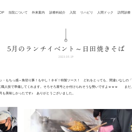
OP
当院について
外来案内
診療科紹介
入院
リハビリ
人間ドック
訪問診療
5月のランチイベント～日田焼きそば
2023.05.19
ッ・もちっ感～角切り豚！もやし！ネギ！特製ソース！ どれをとっても、間違いなしの「
中に職人技で準備してくれます。そろそろ屋号とか付けられそうな勢いですよｗｗｗ まだ
月も美味しかったです♪ ありがとうございました。