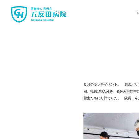
T
５月のランチイベント。 麺のパリ
回、職員100人分を 昼休み時間
習生たちに好評でした。 院長、今