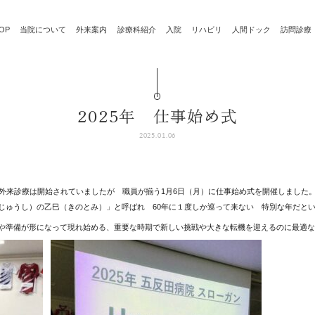
OP
当院について
外来案内
診療科紹介
入院
リハビリ
人間ドック
訪問診療
2025年 仕事始め式
2025.01.06
ら外来診療は開始されていましたが 職員が揃う1月6日（月）に仕事始め式を開催しました
じゅうし）の乙巳（きのとみ）」と呼ばれ 60年に１度しか巡って来ない 特別な年だと
や準備が形になって現れ始める、重要な時期で新しい挑戦や大きな転機を迎えるのに最適な