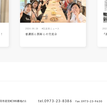
2024.06.19
#五反田ニュース
202
た！
看護部と医師との交流会
『
tel.0973-23-8386
fax.0973-23-9630
田市若宮町395番地の1