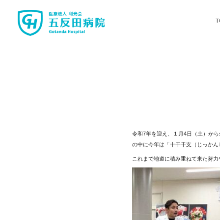
T
令和7年を迎え、１月4日（土）か
の中に今年は「十干干支（じっかん
これまで地道に積み重ねて来た努力