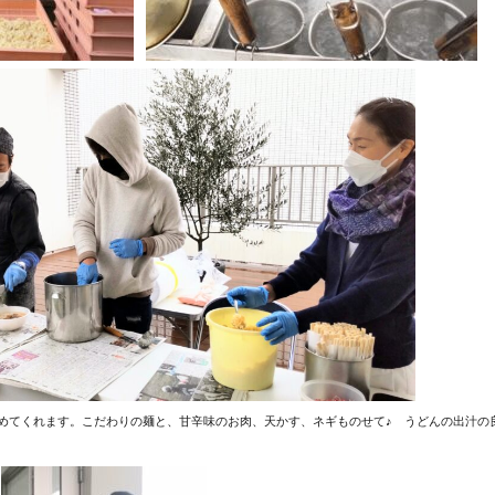
めてくれます。こだわりの麺と、甘辛味のお肉、天かす、ネギものせて♪ うどんの出汁の