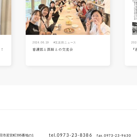
2024.06.19
#五反田ニュース
202
た！
看護部と医師との交流会
『
tel.0973-23-8386
fax.0973-23-9630
田市若宮町395番地の1