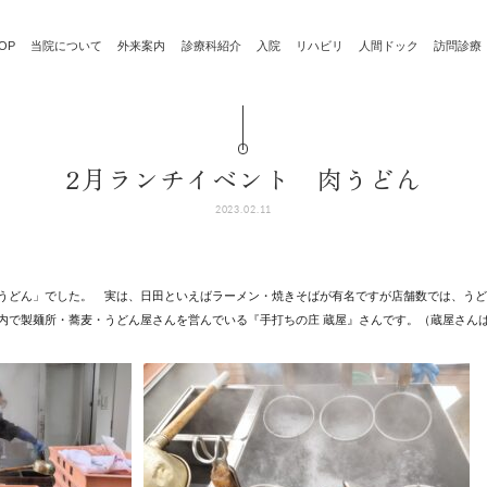
OP
当院について
外来案内
診療科紹介
入院
リハビリ
人間ドック
訪問診療
2月ランチイベント 肉うどん
2023.02.11
うどん」でした。 実は、日田といえばラーメン・焼きそばが有名ですが店舗数では、うど
で製麺所・蕎麦・うどん屋さんを営んでいる『手打ちの庄 蔵屋』さんです。（蔵屋さんはFa