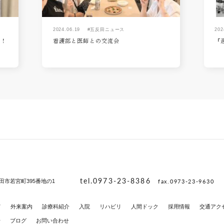
2024.06.19
#五反田ニュース
202
た！
看護部と医師との交流会
『
tel.0973-23-8386
fax.0973-23-9630
田市若宮町395番地の1
て
外来案内
診療科紹介
入院
リハビリ
人間ドック
採用情報
交通アク
せ
ブログ
お問い合わせ