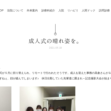
OP
当院について
外来案内
診療科紹介
入院
リハビリ
人間ドック
訪問診療
成人式の晴れ姿を。
2021.05.10
。
式が５月に切り替えられ、リモートで行われたそうです。成人を迎えた事務の高倉さんがＧ
すねぇ、顔が緩んでしまいます♪ 休日出勤していた先輩達に囲まれ～記念撮影大会が始ま