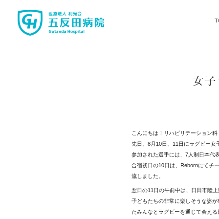
T
女子
こんにちは！リハビリテーション科
先日、8月10日、11日にラグビー
参加された選手には、7人制日本代
合宿初日の10日は、Rebornに
流しました。
翌日の11日の午前中は、日田市陸
子どもたちの非常に楽しそうな姿が
たみんなとラグビーを通じて会える