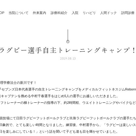
OP
当院について
外来案内
診療科紹介
入院
リハビリ
人間ドック
訪問診療
ラグビー選手自主トレーニングキャンプ
2019.08.13
 理学療法士の新川です！
女子セブンズ日本代表選手の自主トレー二ングキャンプをメディカルフィットネスジムRebor
表キャプテンを務める中村千春選手をはじめ5人の選手にお越しいただきました。
てチーフトレーナーの梯トレーナーの指導の下、約2時間程、ウエイトトレーニングやバイクな
上競技場にて日田ラグビーフットボールクラブと玖珠ラグビーフットボールクラブの選手た
印象的で、とても楽しい時間となりました。練習後、中村選手から、「ラグビーは楽しいス
日を楽しみにしている！」という話を聞いて子ども達も目を輝かせていました。