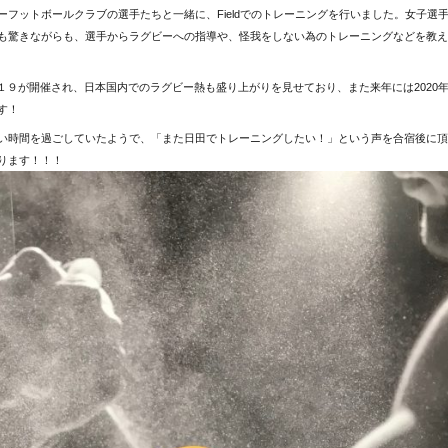
ーフットボールクラブの選手たちと一緒に、Fieldでのトレーニングを行いました。女子選
も驚きながらも、選手からラグビーへの指導や、怪我をしない為のトレーニングなどを教え
１９が開催され、日本国内でのラグビー熱も盛り上がりを見せており、また来年には2020
す！
い時間を過ごしていたようで、「また日田でトレーニングしたい！」という声を合宿後に頂
ります！！！