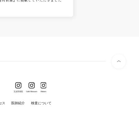
週刊新潮』に掲載していただきました
五反田病院
Café Blossom
Reborn
セス
医師紹介
検査について