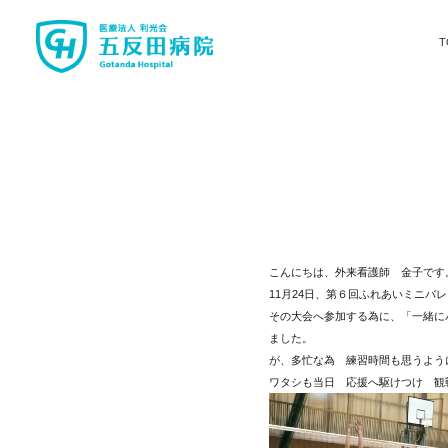
T
こんにちは、外来看護師 金子です
11月24日、第６回ふれあいミニバ
その大会へ参加する為に、「一緒に
ました。
が、多忙な為 練習時間も思うよう
ワタシも当日 応援へ駆けつけ 観