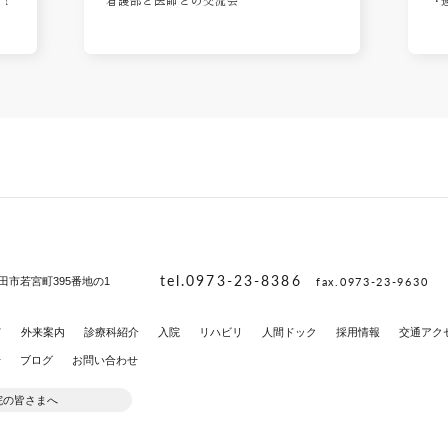
た！
看護部と医師との交流会
『
tel.0973-23-8386
fax.0973-23-9630
田市若宮町395番地の1
て
外来案内
診療科紹介
入院
リハビリ
人間ドック
採用情報
交通アク
せ
ブログ
お問い合わせ
院の皆さまへ