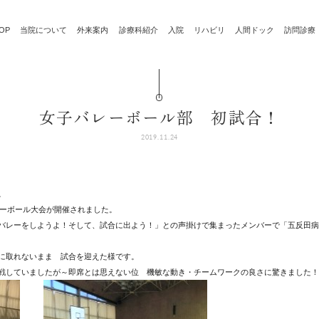
OP
当院について
外来案内
診療科紹介
入院
リハビリ
人間ドック
訪問診療
女子バレーボール部 初試合！
2019.11.24
。
レーボール大会が開催されました。
バレーをしようよ！そして、試合に出よう！」との声掛けで集まったメンバーで「五反田病
に取れないまま 試合を迎えた様です。
戦していましたが～即席とは思えない位 機敏な動き・チームワークの良さに驚きました！