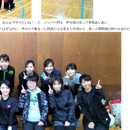
、みんなでやりたいね！」と、メンバー同士 声を掛け合って和気あいあい
たはずなのに、声かけで集まった部員たちを見ると日頃から 良い人間関係が持たれるのだ