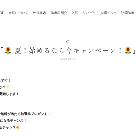
OP
当院について
外来案内
診療科紹介
入院
リハビリ
人間ドック
訪問診療
「
夏！始めるなら今キャンペーン！
2025.06.24
らです！
か？
開始します！
金無料が当たる抽選券プレゼント！
0円になるチャンス！
るチャンス