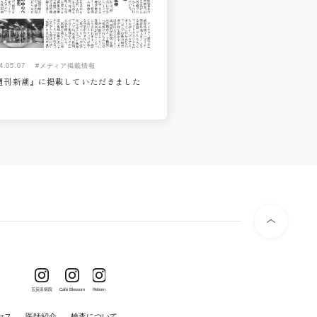
4.05.07
#メディア掲載情報
週刊新潮』に掲載していただきました
五反田病院
Café Blossom
Reborn
セス
医師紹介
検査について