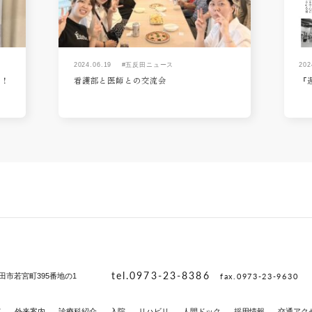
2024.06.19
#五反田ニュース
202
た！
看護部と医師との交流会
『
tel.0973-23-8386
fax.0973-23-9630
田市若宮町395番地の1
て
外来案内
診療科紹介
入院
リハビリ
人間ドック
採用情報
交通アク