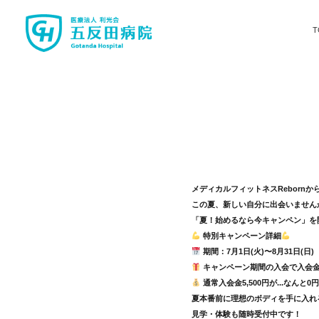
T
メディカルフィットネスRebornか
この夏、新しい自分に出会いません
「夏！始めるなら今キャンペン」を
特別キャンペーン詳細
期間：7月1日(火)〜8月31日(日)
キャンペーン期間の入会で入会
通常入会金5,500円が...なんと
夏本番前に理想のボディを手に入れ
見学・体験も随時受付中です！