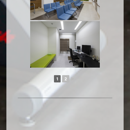
1
2
►