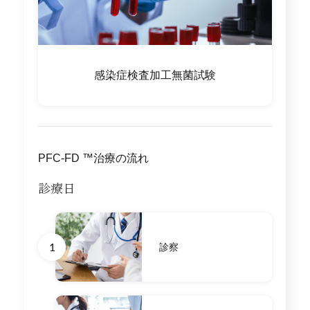
感染症検査
加工無菌試験
PFC-FD ™治療の流れ
診療日
1
診察