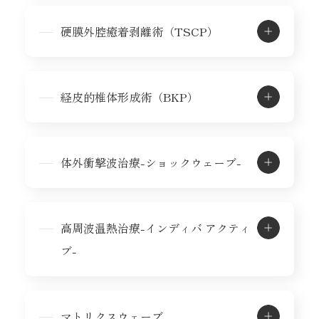
硬膜外腔癒着剥離術（TSCP）
経皮的椎体形成術（BKP）
体外衝撃波治療-ショックウェーブ-
高周波温熱治療-インディバ アクティ
ブ-
マトリクスウェーブ