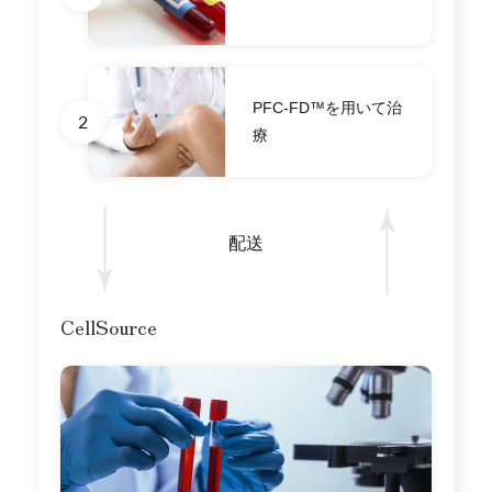
PFC-FD™を
用いて治
2
療
配送
CellSource